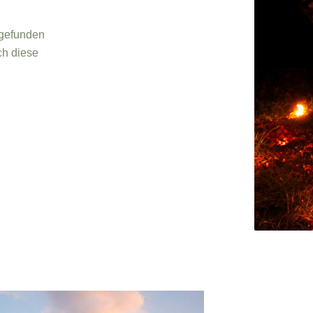
.
sgefunden
ch diese