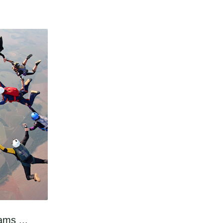
ams ...